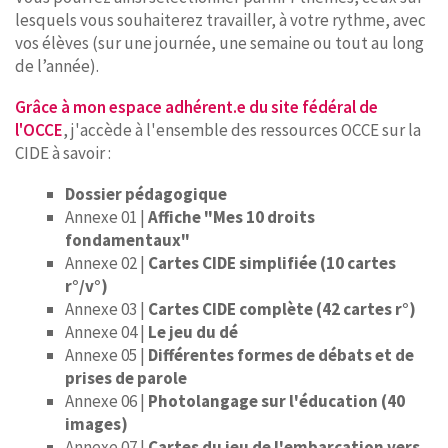
lesquels vous souhaiterez travailler, à votre rythme, avec
vos élèves (sur une journée, une semaine ou tout au long
de l’année).
Grâce à mon espace adhérent.e du site fédéral de
l'OCCE
, j'accède à l'ensemble des ressources OCCE sur la
CIDE à savoir :
Dossier pédagogique
Annexe 01 |
Affiche "Mes 10 droits
fondamentaux"
Annexe 02 |
Cartes CIDE simplifiée (10 cartes
r°/v°)
Annexe 03 |
Cartes CIDE complète (42 cartes r°)
Annexe 04 |
Le jeu du dé
Annexe 05 |
Différentes formes de débats et de
prises de parole
Annexe 06 |
Photolangage sur l'éducation (40
images)
Annexe 07 |
Cartes du jeu de l'embarcation vers