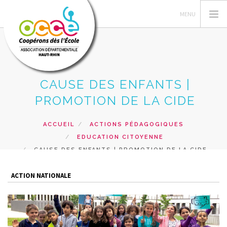
CAUSE DES ENFANTS |
L'OCCE
PROMOTION DE LA CIDE
GERER SA COOPERATIVE
ESPACE PÉDAGOGIQUE
ACCUEIL
ACTIONS PÉDAGOGIQUES
EDUCATION CITOYENNE
FORMATIONS
CAUSE DES ENFANTS | PROMOTION DE LA CIDE
PRETS ET SERVICES
RECHERCHER
ACTION NATIONALE
CONTACT