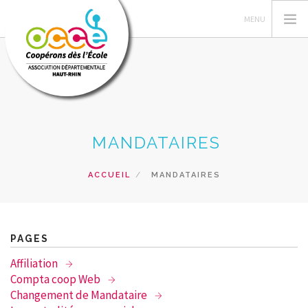
L'OCCE
MANDATAIRES
GERER SA COOPERATIVE
ESPACE PÉDAGOGIQUE
ACCUEIL
MANDATAIRES
FORMATIONS
PRETS ET SERVICES
RECHERCHER
PAGES
Affiliation
CONTACT
Compta coop Web
Changement de Mandataire