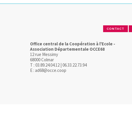
CONTACT
Office central de la Coopération à l'Ecole -
Association Départementale OCCE68
12 rue Messimy
68000 Colmar
T : 03.89.24.04.12 | 06.33.22.73.94
E : ad68@occe.coop