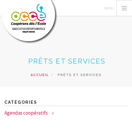
L'OCCE
PRÊTS ET SERVICES
GERER SA COOPERATIVE
ESPACE PÉDAGOGIQUE
ACCUEIL
PRÊTS ET SERVICES
FORMATIONS
PRETS ET SERVICES
RECHERCHER
CATÉGORIES
Agendas coopératifs
CONTACT