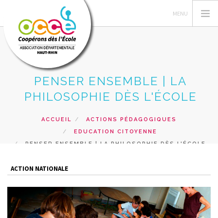
PENSER ENSEMBLE | LA
L'OCCE
PHILOSOPHIE DÈS L'ÉCOLE
GERER SA COOPERATIVE
ESPACE PÉDAGOGIQUE
ACCUEIL
ACTIONS PÉDAGOGIQUES
EDUCATION CITOYENNE
FORMATIONS
PENSER ENSEMBLE | LA PHILOSOPHIE DÈS L'ÉCOLE
PRETS ET SERVICES
RECHERCHER
ACTION NATIONALE
CONTACT