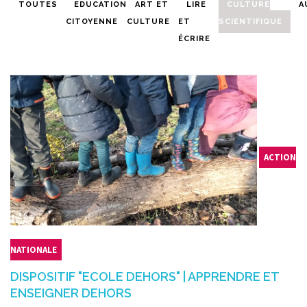
TOUTES
EDUCATION
ART ET
LIRE
CULTURE
A
CITOYENNE
CULTURE
ET
SCIENTIFIQUE
ÉCRIRE
ACTION
NATIONALE
DISPOSITIF "ECOLE DEHORS" | APPRENDRE ET
ENSEIGNER DEHORS